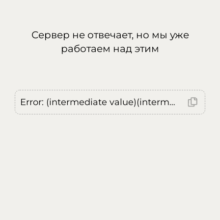
Сервер не отвечает, но мы уже
работаем над этим
Error: (intermediate value)(intermediate value)(intermediate value).replaceAll is not a function